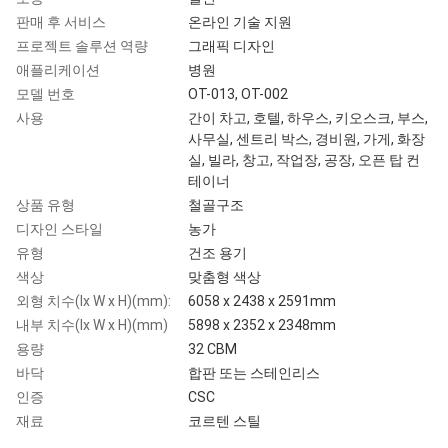
판매 후 서비스
온라인 기술 지원
프로젝트 솔루션 역량
그래픽 디자인
애플리케이션
병원
모델 번호
OT-013, OT-002
사용
간이 차고, 호텔, 하우스, 키오스크, 부스,
사무실, 센트리 박스, 경비원, 가게, 화장
실, 빌라, 창고, 작업장, 공장, 오픈 탑 컨
테이너
상품 유형
철골구조
디자인 스타일
농가
유형
건조 용기
색상
맞춤형 색상
외형 치수(lx W x H)(mm):
6058 x 2438 x 2591mm
내부 치수(lx W x H)(mm)
5898 x 2352 x 2348mm
용량
32 CBM
바닥
합판 또는 스테인리스
인증
CSC
재료
코르텐 스틸