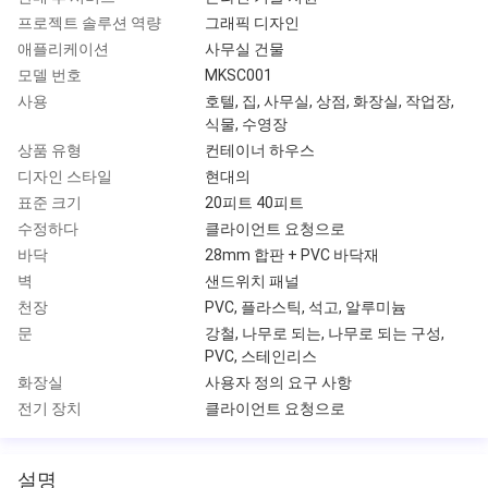
프로젝트 솔루션 역량
그래픽 디자인
애플리케이션
사무실 건물
모델 번호
MKSC001
사용
호텔, 집, 사무실, 상점, 화장실, 작업장,
식물, 수영장
상품 유형
컨테이너 하우스
디자인 스타일
현대의
표준 크기
20피트 40피트
수정하다
클라이언트 요청으로
바닥
28mm 합판 + PVC 바닥재
벽
샌드위치 패널
천장
PVC, 플라스틱, 석고, 알루미늄
문
강철, 나무로 되는, 나무로 되는 구성,
PVC, 스테인리스
화장실
사용자 정의 요구 사항
전기 장치
클라이언트 요청으로
설명