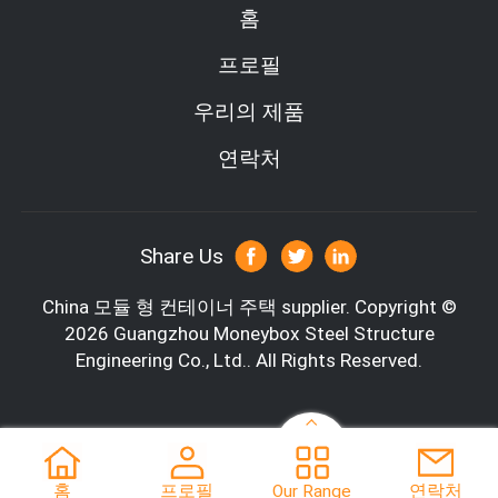
홈
프로필
우리의 제품
6미터 또는 12미터 길이로 구입할 수 있으므로 수영을 빨리 하는 사
연락처
람이라도 적절한 운동을 하기에 충분한 공간이 있습니다.
배송 컨테이너 주택은 배송될 때 완전히 조립됩니다. 물을 채우고 필
터 시스템을 주전원에 연결하기만 하면 됩니다. 아주 쉽습니다.
아, 그리고 그 정수 시스템에 대해.염소, 마그네슘 또는 해수 풀 중에
서 선택할 수 있습니다.
Share Us
이는 특히 화물 컨테이너를 사용하고 업사이클링하기 때문에 친환경
China 모듈 형 컨테이너 주택 supplier.
Copyright ©
적인 사람들도 즐길 수 있음을 의미합니다.
2026 Guangzhou Moneybox Steel Structure
그렇다면 이 풀은 얼마나 오래 지속됩니까?
Engineering Co., Ltd.. All Rights Reserved.
선적 컨테이너 자체는 코르텐 스틸로 만들어졌기 때문에 매우 내구성
이 있으며 Robust Pools는 유리 섬유에 대해 25년 보증을 제공합니
다.나쁘지 않다.
홈
프로필
Our Range
연락처