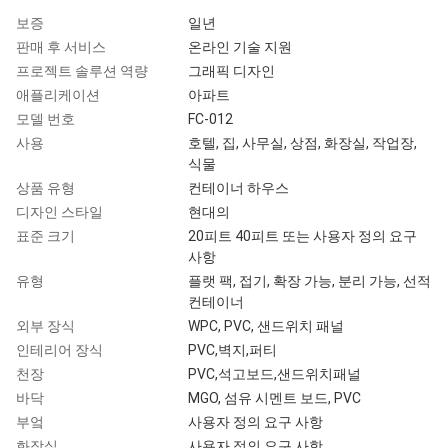
보증
일년
판매 후 서비스
온라인 기술 지원
프로젝트 솔루션 역량
그래픽 디자인
애플리케이션
아파트
모델 번호
FC-012
사용
호텔, 집, 사무실, 상점, 화장실, 작업장,
식물
상품 유형
컨테이너 하우스
디자인 스타일
현대의
표준 크기
20피트 40피트 또는 사용자 정의 요구
사항
유형
플랫 팩, 접기, 확장 가능, 분리 가능, 선적
컨테이너
외부 장식
WPC, PVC, 샌드위치 패널
인테리어 장식
PVC,벽지,퍼티
천장
PVC,석고보드,샌드위치패널
바닥
MGO, 섬유 시멘트 보드, PVC
부엌
사용자 정의 요구 사항
화장실
사용자 정의 요구 사항