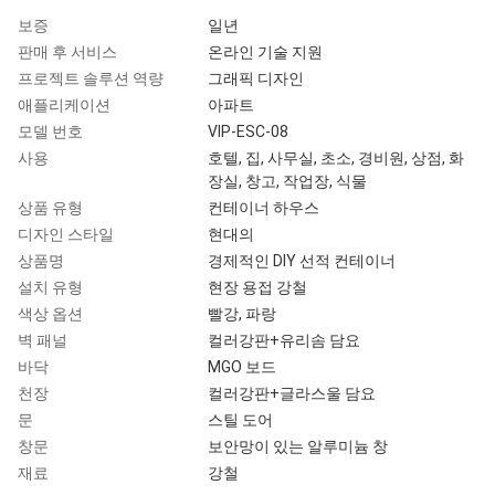
보증
일년
판매 후 서비스
온라인 기술 지원
프로젝트 솔루션 역량
그래픽 디자인
애플리케이션
아파트
모델 번호
VIP-ESC-08
사용
호텔, 집, 사무실, 초소, 경비원, 상점, 화
장실, 창고, 작업장, 식물
상품 유형
컨테이너 하우스
디자인 스타일
현대의
상품명
경제적인 DIY 선적 컨테이너
설치 유형
현장 용접 강철
색상 옵션
빨강, 파랑
벽 패널
컬러강판+유리솜 담요
바닥
MGO 보드
천장
컬러강판+글라스울 담요
문
스틸 도어
창문
보안망이 있는 알루미늄 창
재료
강철