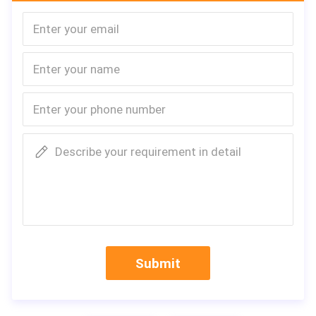
상세 이미지
1열
2베이스 프레임
3하단 프레임
4bottom 주요 명성
5하단 2차 빔
6보드
7아연도금강판
8유리솜
Describe your requirement in detail
9 물결 모양의 아연 도금 강판
10내벽 각도
11컬럼
12외벽의 굽힘 조각
13리프팅 러그
14지붕 덮힌 패널
15컬럼
Submit
16지붕 덮힌 패널
17유리 섬유 담요
18톱 프레임 빔
19지붕 덮힌 패널