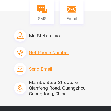
20사이드 필러
21천장 슬롯
22톱 프레임 사각 튜브
SMS
Email
23리프팅 러그
24톱 프레임 사각 튜브
25도어 헤드
26칼럼
Mr. Stefan Luo
27특수형 도어 프레임 벤딩 피스
28임계값
29특수형 도어 프레임 벤딩 피스
Get Phone Number
30하단 2차 빔
31하단 메인 빔
32하단 프레임
Send Email
33베이스 프레임
34외벽의 굽힘 조각
35스몰 웨이브 샌드위치 패널
Mambs Steel Structure,
설치하는 방법
Qianfeng Road, Guangzhou,
Guangdong, China
재료 목록