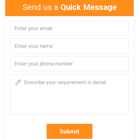
바닥
MGO 보드
Send us a
Quick Message
천장
인테리어 천
천장 단열재
유리 양털
접착제
부틸라텍스
열
용접 강철 
연결 플레이트
스틸 연결 
측벽 패널
암면 패널
창문
알루미늄 창
문
스틸 도어
Describe your requirement in detail
누전 보호기
전기기기(옵션)
스위치,라이
PVC 네마,
부속품
나사 오점, 
서비스:
1. 24시간 온라인 및 일대일 서비스로 문제를 효율적으로 해
Submit
결합니다.