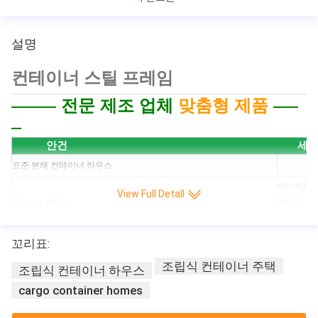
설명
컨테이너 스틸 프레임
전문 제조 업체
맞춤형 제품
안건
세
표준 분해 컨테이너 하우스
하단 측면 빔
View Full Detall
하단 스틸 프레임
하단 빔
(메인 철골은 아연도금)
하단 크로스
하단 모서리
꼬리표:
탑 사이드 빔
조립식 컨테이너 주택
탑 스틸 프레임
조립식 컨테이너 하우스
탑 엔드 빔
(메인 철골은 아연도금)
상단 모서리
cargo container homes
최고 강판