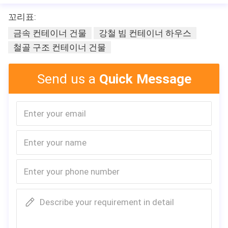
꼬리표:
사양
금속 컨테이너 건물
강철 빔 컨테이너 하우스
크기:
5800*2400*2896mm
철골 구조 컨테이너 건물
열:
210*1510*3.0mm
Send us a
Quick Message
벽:
50/75/100mm EP
0.326/0.376/0.426/
창문:
알루미늄 미닫이문, 보
문:
0.426mm 스틸 도어
바닥:
섬유 시멘트 board+P
전기:
옵션 표준
설치 시간:
4인 3시간
지진 저항:
8 등급
Describe your requirement in detail
지붕의 적설 하중:
0.6kn/㎡