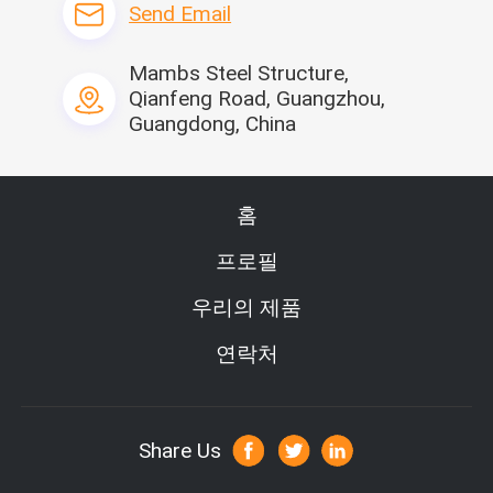
컨테이너 하우스
6000 세트/월
Send Email
이동식 화장실 및 경
2000 세트/월
비실
Mambs Steel Structure,
Qianfeng Road, Guangzhou,
철골 작업장 및 창고
30000 평방 미터/월
Guangdong, China
라이트 스틸 빌라
5000 평방 미터/월
자주하는 질문
홈
1. Q: 당신은 공장 또는 무역 회사입니까?
프로필
A: Guangzhou Moneybox Steel Structure Engineering Co., Ltd.는 
광동성 광저우 판위 지구에 위치한 공장입니다.
우리의 제품
2.Q: 당신의 공급 능력은 무엇입니까?
연락처
A: 연간 생산: 컨테이너 하우스 72000sets, 조립식 하우스 
564000square 미터, 휴대용 화장실 24000sets, 철강 구조물
360000평방미터.
Share Us
3. Q: 설치하는 방법?