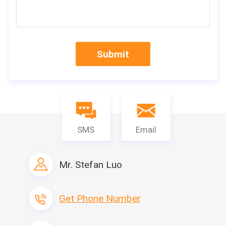
지붕의 활하중 용량:
0.6kn/㎡
배달 시간:
약 15-20일
컨테이너 적재:
8 세트/1*40HC
회사 프로필
Submit
MDL은 조립식 주택 및 환경 자재의 설계 및 생산을 전문으로 합니
다.당사의 주요 제품에는 조립식 슬로프 스타일 하우스, 조립식 플랫 
스타일 하우스, 조립식 빌라, 보안실 및 조립식 울타리 등이 포함됩
니다. 소재 시리즈에는 다음이 포함됩니다. 폴리스티렌 샌드위치 패
널(EPS), 폴리우레탄 샌드위치 패널, 암면 샌드위치 패널 및 PU 거
SMS
Email
품 등. 우리는 전체 생산 라인에 샌드위치 패널, 강철 구조물 및 액세
서리 생산 라인을 포함합니다.지붕 패널 성형기, 폴리우레탄 패널 성
형기, PU 패널 성형기를 포함하는 모든 장비가 이 분야에서 첨단 철
강 구조 성형기입니다.
Mr. Stefan Luo
생산 라인
상품명
생산 라인 용량
Get Phone Number
조립식 집
47000 평방미터/월