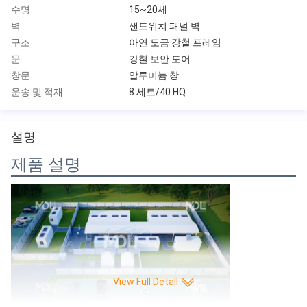
수명
15~20세
벽
샌드위치 패널 벽
구조
아연 도금 강철 프레임
문
강철 보안 도어
창문
알루미늄 창
운송 및 적재
8 세트/40 HQ
설명
제품 설명
View Full Detall