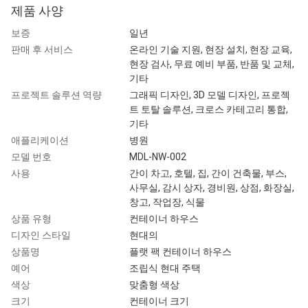
제품 사양
보증
일년
판매 후 서비스
온라인 기술 지원, 현장 설치, 현장 교육,
현장 검사, 무료 예비 부품, 반품 및 교체,
기타
프로젝트 솔루션 역량
그래픽 디자인, 3D 모델 디자인, 프로젝
트 토탈 솔루션, 크로스 카테고리 통합,
기타
애플리케이션
병원
모델 번호
MDL-NW-002
사용
간이 차고, 호텔, 집, 간이 건축물, 부스,
사무실, 감시 상자, 경비원, 상점, 화장실,
창고, 작업장, 식물
상품 유형
컨테이너 하우스
디자인 스타일
현대의
상품명
플랫 팩 컨테이너 하우스
예어
조립식 현대 주택
색상
맞춤형 색상
크기
컨테이너 크기