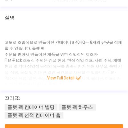
설명
고도로 조립식으로 만들어진 컨테이너 a 40HQ는 8개의 유닛을 적재
할 수 있습니다. 플랫 팩
주문을 받아서 만들어진 제품을 위한 직업적인 제조자
Flat-Pack 조립식 주택은 건설 현장, 현장 작업 캠프, 사회 주택, 재해
현장 및 기타 상업적 목적의 요구를 충족시키기 위해 사무실, 숙박 시
설, 식당, 욕실 및 기타 큰 열린 공간으로 사용할 수 있습니다.Flat-
View Full Detall
Pack은 유럽, 일본, 중동, 동남아시아, 말레이시아, 필리핀, 아프리카
및 기타 지역에서 널리 사용됩니다.
플랫 팩 컨테이너의 경우 1 pcs 20GP는 3-4개를 로드할 수 있습니
꼬리표:
다.1pcs 40HQ는 6-8개의 단위를 적재할 수 있습니다
플랫 팩 컨테이너 빌딩
플랫 팩 하우스
사양
표준 높
플랫 팩 선적 컨테이너 홈
바람 저항
11학년
2896mm
이
표준 너