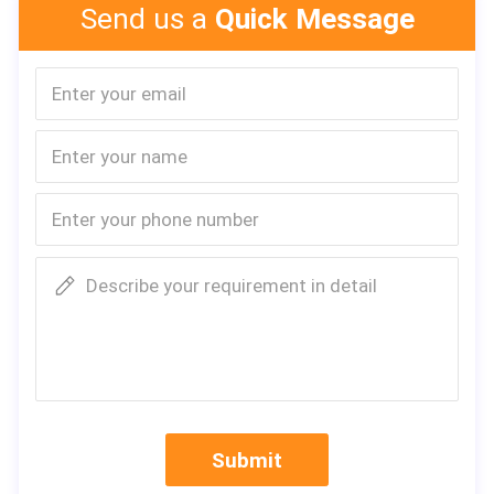
지진 증거
7학년
2400mm
Send us a
Quick Message
비
표준 길
바닥 하중
150kg/평방미터
5800mm
이
한계를
지붕 하중
80kg/평방미터
15년 동안 8번
없애다
4인 8시간 1대 설치
자중
26kg/평방미터
설치
가능
EPS: 10kg/m³
벽 및 지붕
EPS(x) 그라스울/록
Glasswool:38kg/m³
내화성
패널 밀도
울/PU/내화 EPS(√)
Rockwool: 60kg/m³
바닥재
표준 색
18mm
빨강/백색/파랑
THK
상
Describe your requirement in detail
포장 및 배송
Submit