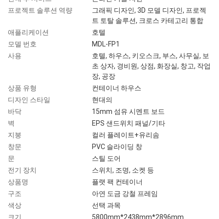
프로젝트 솔루션 역량
그래픽 디자인, 3D 모델 디자인, 프로젝
트 토탈 솔루션, 크로스 카테고리 통합
애플리케이션
호텔
모델 번호
MDL-FP1
사용
호텔, 하우스, 키오스크, 부스, 사무실, 보
초 상자, 경비원, 상점, 화장실, 창고, 작업
장, 공장
상품 유형
컨테이너 하우스
디자인 스타일
현대의
바닥
15mm 섬유 시멘트 보드
벽
EPS 샌드위치 패널/기타
지붕
컬러 플레이트+유리솜
창문
PVC 슬라이딩 창
문
스틸 도어
전기 장치
스위치, 조명, 소켓 등
상품명
플랫 팩 컨테이너
구조
아연 도금 강철 프레임
색상
선택 과목
크기
5800mm*2438mm*2896mm